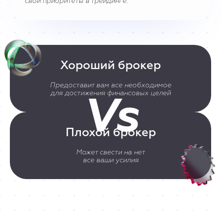
свои приоритеты в трейдинге.
Хороший брокер
Предоставит вам все необходимое
для достижения финансовых целей
Плохой брокер
Может свести на нет
все ваши усилия